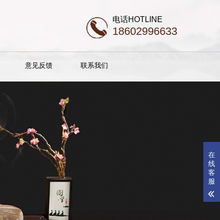
电话HOTLINE
18602996633
意见反馈
联系我们
在
线
客
服