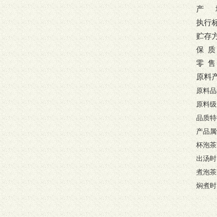
产
地
执行
贮存
保
质
零
售 
原料
原料品
原料级
品质特
产品属
杯泡茶
出汤时
煮泡茶
焖煮时