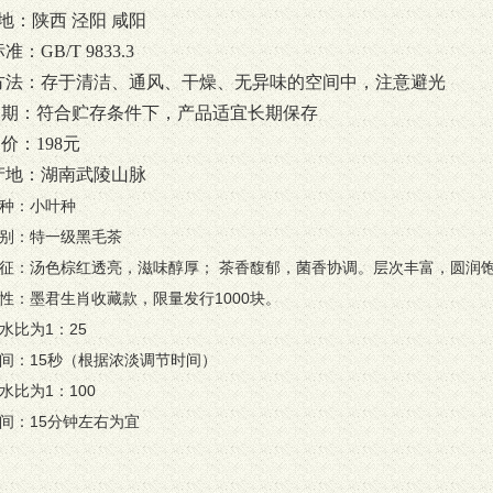
：陕西 泾阳 咸阳
标准：
GB/T 9833.3
方法：存于清洁、通风、干燥、无异味的空间中，注意避光
 期：符合贮存条件下，产品适宜长期保存
价：198元
产地：湖南武陵山脉
种：小叶种
别：特一级黑毛茶
征：汤色棕红透亮，滋味醇厚； 茶香馥郁，菌香协调。层次丰富，圆润
性：墨君生肖收藏款，限量发行1000块。
水比为1：25
间：15秒（根据浓淡调节时间）
水比为1：100
间：15分钟左右为宜