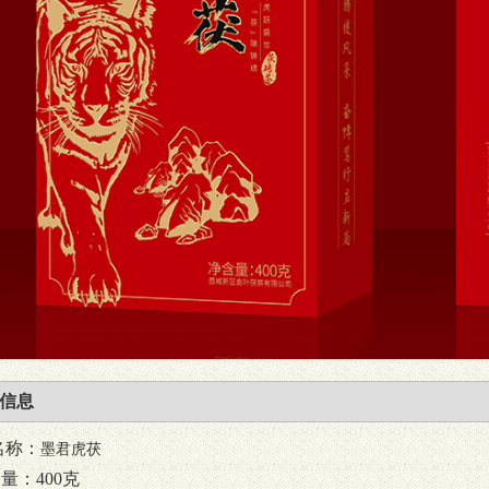
信息
名称：
墨君虎茯
量：400克